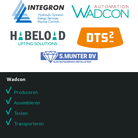
Wadcon
Produceren
Assembleren
Testen
T
ransporteren