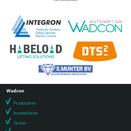
Wadcon
Produceren
Assembleren
Testen