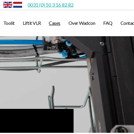
0031 (0) 50 3 16 82 82
Toolit
Liftit VLR
Cases
Over Wadcon
FAQ
Contac