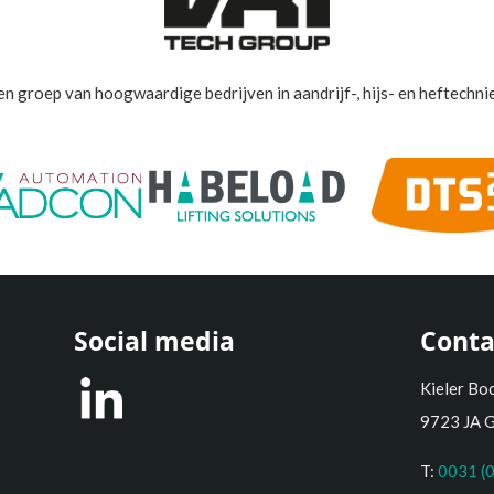
en groep van hoogwaardige bedrijven in aandrijf-, hijs- en heftechnie
Social media
Conta
Kieler Bo
9723 JA 
T:
0031 (