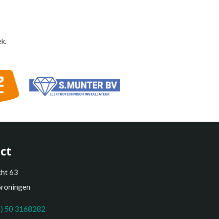
k.
ct
cht 63
Groningen
0) 50 3168282