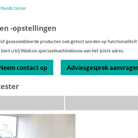
theids tester
n -opstellingen
of geassembleerde producten ook getest worden op functionaliteit e
bent u bij Wadcon speciaalmachinebouw aan het juiste adres.
Neem contact op
Adviesgesprek aanvrage
tester