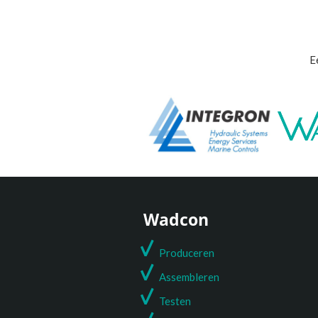
E
Wadcon
Produceren
Assembleren
Testen