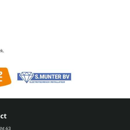
k.
ct
cht 63