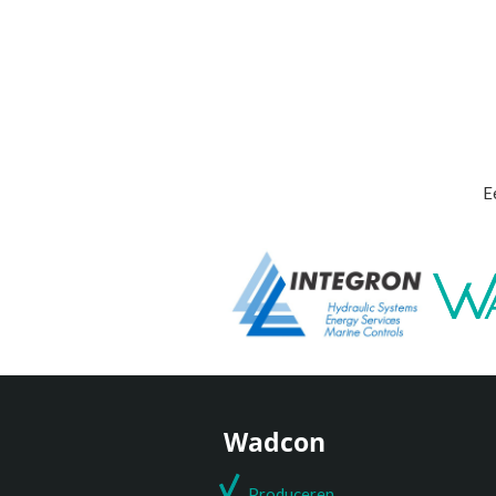
E
Wadcon
Produceren