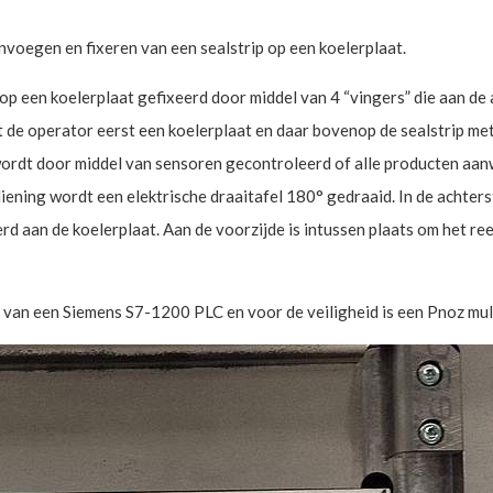
egen en fixeren van een sealstrip op een koelerplaat.
p een koelerplaat gefixeerd door middel van 4 “vingers” die aan de 
de operator eerst een koelerplaat en daar bovenop de sealstrip me
ordt door middel van sensoren gecontroleerd of alle producten aanwez
ning wordt een elektrische draaitafel 180° gedraaid. In de achter
d aan de koelerplaat. Aan de voorzijde is intussen plaats om het re
 van een Siemens S7-1200 PLC en voor de veiligheid is een Pnoz mult