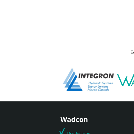
E
Wadcon
Produceren