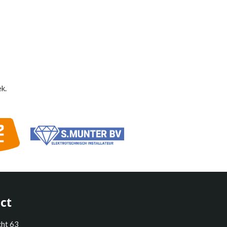
k.
ct
cht 63