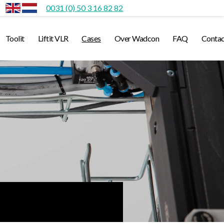
0031 (0) 50 3 16 82 82
Toolit
Liftit VLR
Cases
Over Wadcon
FAQ
Contac