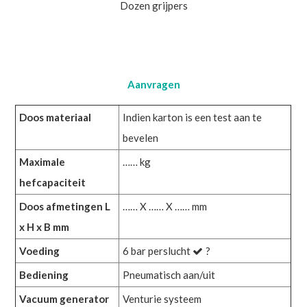
Dozen grijpers
Aanvragen
Doos materiaal
Indien karton is een test aan te
bevelen
Maximale
…… kg
hefcapaciteit
Doos afmetingen L
…… X …… X …… mm
x H x B mm
Voeding
6 bar perslucht
?
Bediening
Pneumatisch aan/uit
Vacuum generator
Venturie systeem