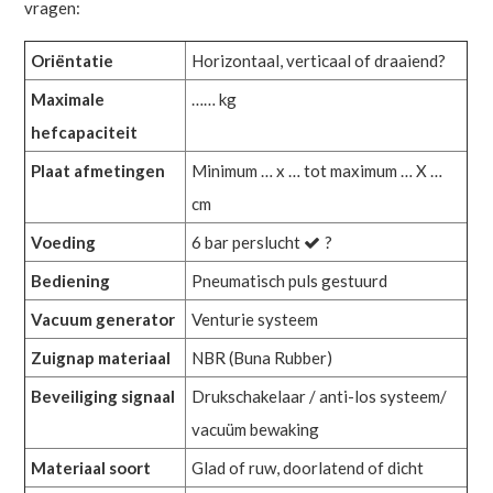
vragen:
Oriëntatie
Horizontaal, verticaal of draaiend?
Maximale
…… kg
hefcapaciteit
Plaat afmetingen
Minimum … x … tot maximum … X …
cm
Voeding
6 bar perslucht
?
Bediening
Pneumatisch puls gestuurd
Vacuum generator
Venturie systeem
Zuignap materiaal
NBR (Buna Rubber)
Beveiliging signaal
Drukschakelaar / anti-los systeem/
vacuüm bewaking
Materiaal soort
Glad of ruw, doorlatend of dicht